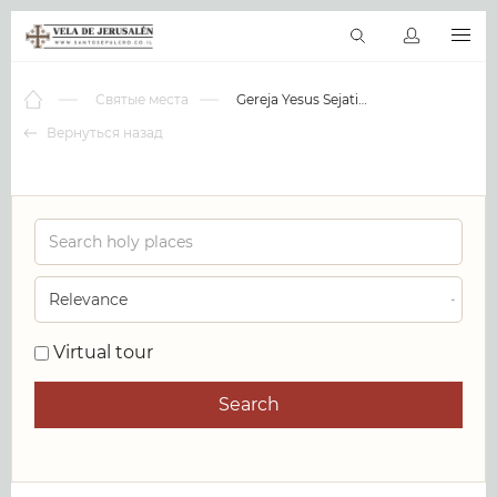
RU
Виртуальные туры
Библиотека
Наши святыни
Новос
Святые места
Gereja Yesus Sejati Semarang
Вернуться назад
0
Virtual tour
Search