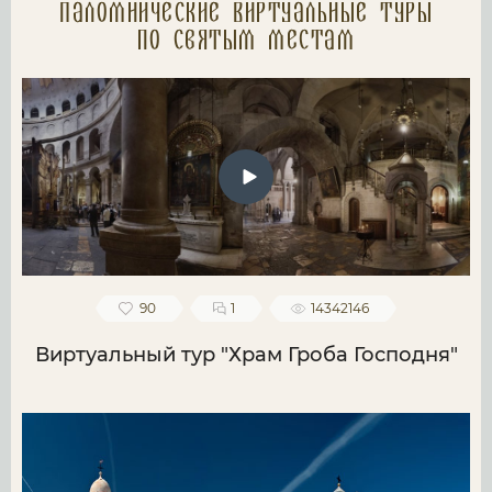
Паломнические Виртуальные туры
по святым местам
90
1
14342146
Виртуальный тур "Храм Гроба Господня"