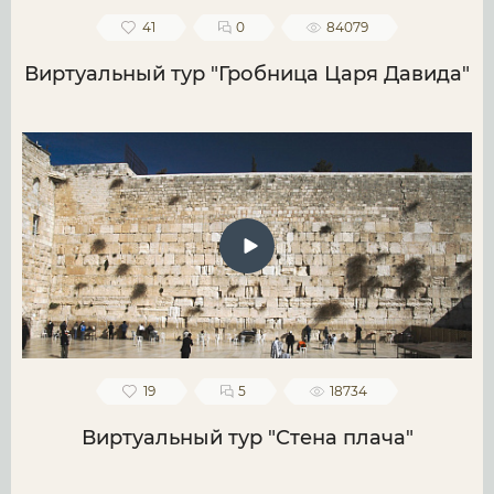
41
0
84079
Виртуальный тур "Гробница Царя Давида"
19
5
18734
Виртуальный тур "Стена плача"