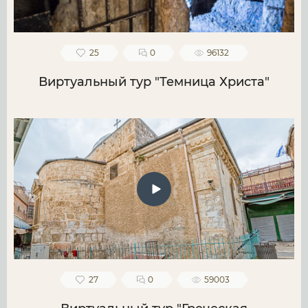
25
0
96132
Виртуальный тур "Темница Христа"
27
0
59003