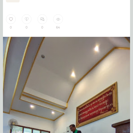
0
0
0
64