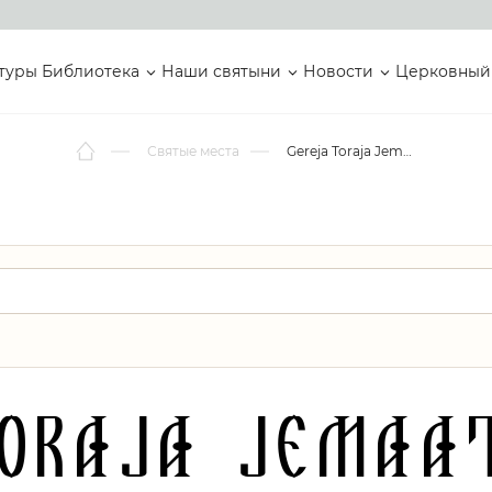
туры
Библиотека
Наши святыни
Новости
Церковный
Святые места
Gereja Toraja Jemaat Soppeng
oraja Jemaa