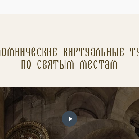
ломнические Виртуальные т
по святым местам