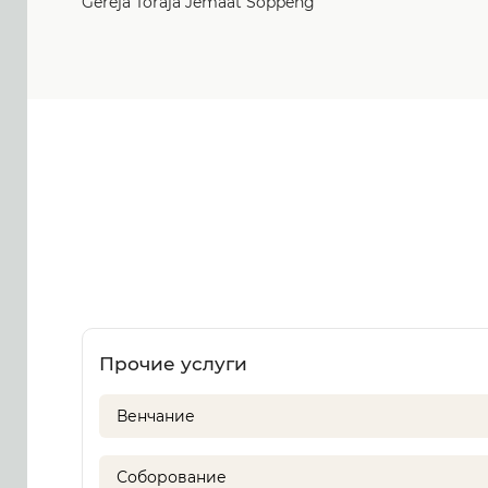
Gereja Toraja Jemaat Soppeng
Прочие услуги
Венчание
Соборование