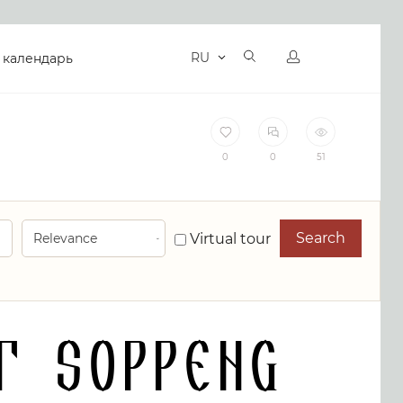
RU
 календарь
0
0
51
Search
Virtual tour
t Soppeng