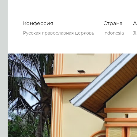
Конфессия
Страна
А
Русская православная церковь
Indonesia
J
0
0
0
51