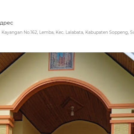
дрес
l. Kayangan No.162, Lemba, Kec. Lalabata, Kabupaten Soppeng, Su