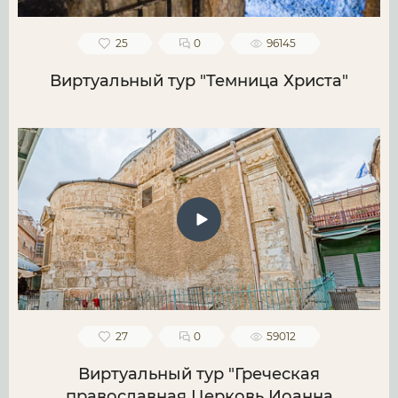
25
0
96145
Виртуальный тур "Темница Христа"
27
0
59012
Виртуальный тур "Греческая
православная Церковь Иоанна