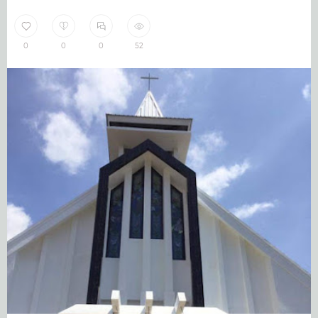
0
0
0
52