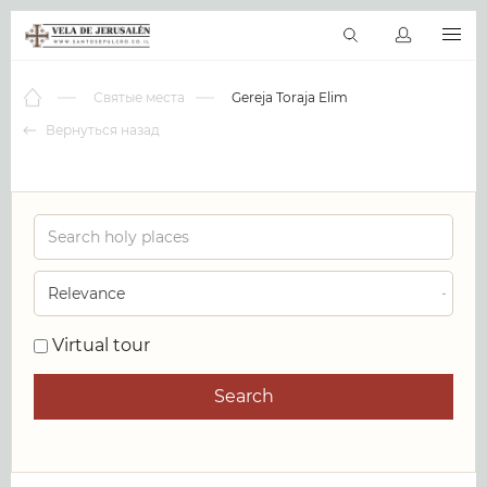
RU
Виртуальные туры
Библиотека
Наши святыни
Новос
Святые места
Gereja Toraja Elim
Вернуться назад
0
Virtual tour
Search