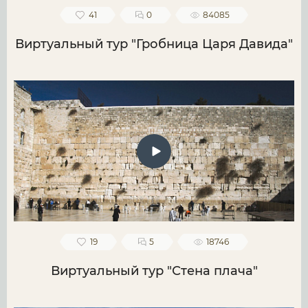
41
0
84085
Виртуальный тур "Гробница Царя Давида"
19
5
18746
Виртуальный тур "Стена плача"