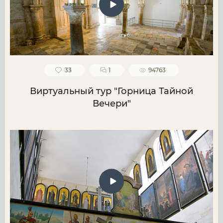
33
1
94763
Виртуальный тур "Горница Тайной
Вечери"