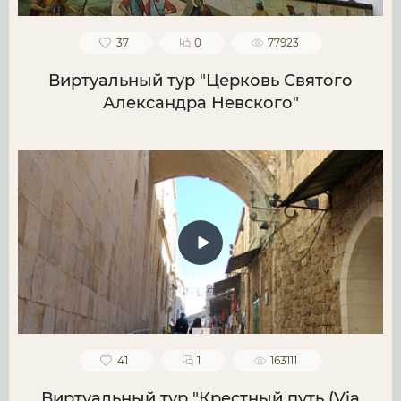
37
0
77923
Виртуальный тур "Церковь Святого
Александра Невского"
41
1
163111
Виртуальный тур "Крестный путь (Via