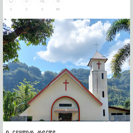
0
0
0
80