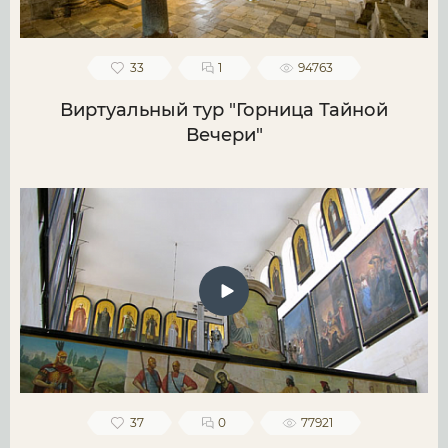
33
1
94763
Виртуальный тур "Горница Тайной
Вечери"
37
0
77921