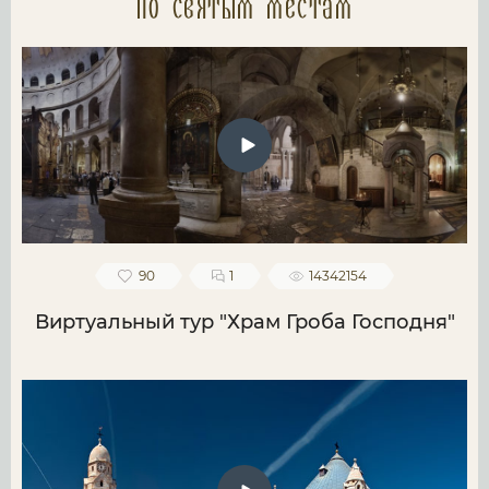
по святым местам
90
1
14342154
Виртуальный тур "Храм Гроба Господня"