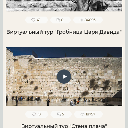
41
0
84096
Виртуальный тур "Гробница Царя Давида"
19
5
18757
Виртуальный тур "Стена плача"