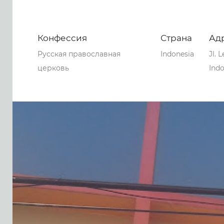
Конфессия
Страна
Ад
Русская православная
Indonesia
Jl. 
церковь
Indo
0
0
0
63