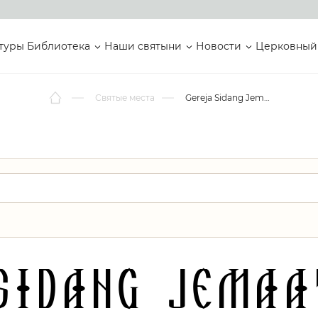
туры
Библиотека
Наши святыни
Новости
Церковный
Святые места
Gereja Sidang Jemaat Agape
Sidang Jema