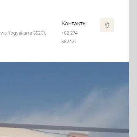
Контакты
ewa Yogyakarta 55261,
+62 274
582421