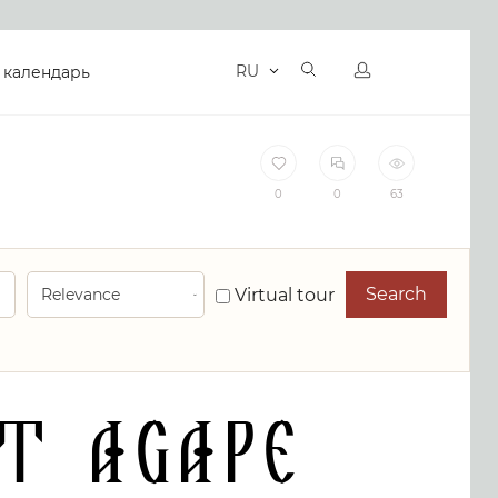
RU
 календарь
0
0
63
Search
Virtual tour
at Agape