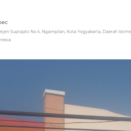
рес
Letjen Suprapto No.4, Ngampilan, Kota Yogyakarta, Daerah Istim
nesia