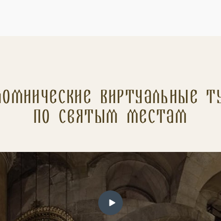
ломнические Виртуальные т
по святым местам