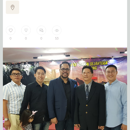
0
0
0
53