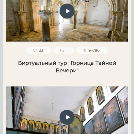
33
1
94780
Виртуальный тур "Горница Тайной
Вечери"