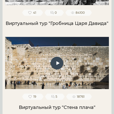
41
0
84100
Виртуальный тур "Гробница Царя Давида"
19
5
18761
Виртуальный тур "Стена плача"