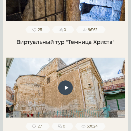
25
0
96162
Виртуальный тур "Темница Христа"
27
0
59024