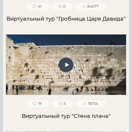
41
0
84077
Виртуальный тур "Гробница Царя Давида"
19
5
18734
Виртуальный тур "Стена плача"