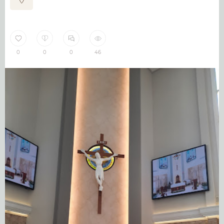
0
0
0
46