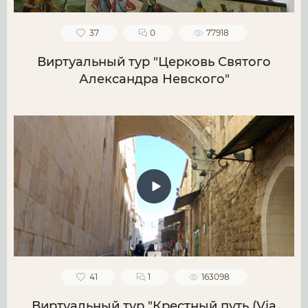
37
0
77918
Виртуальный тур "Церковь Святого
Александра Невского"
41
1
163098
Виртуальный тур "Крестный путь (Via