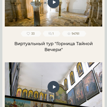
33
1
94761
Виртуальный тур "Горница Тайной
Вечери"