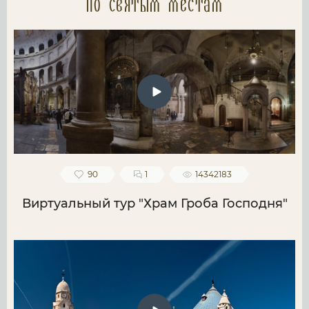
по святым местам
90
1
14342183
Виртуальный тур "Храм Гроба Господня"