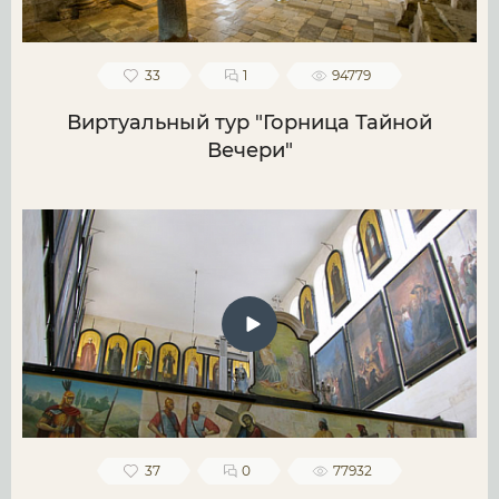
33
1
94779
Виртуальный тур "Горница Тайной
Вечери"
37
0
77932