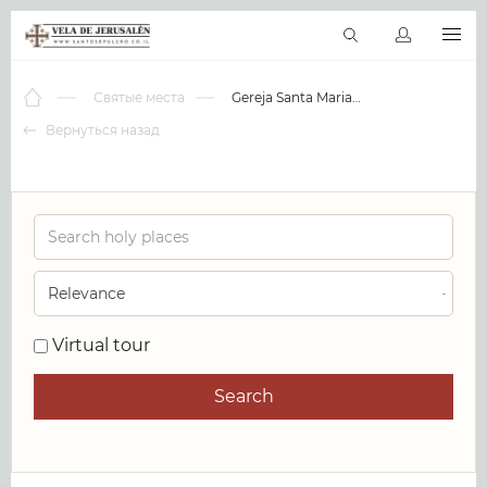
RU
Виртуальные туры
Библиотека
Наши святыни
Новос
Святые места
Gereja Santa Maria Sekecer
Вернуться назад
0
Virtual tour
Search