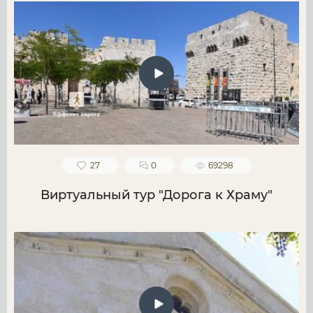
27
0
69298
Виртуальный тур "Дорога к Храму"