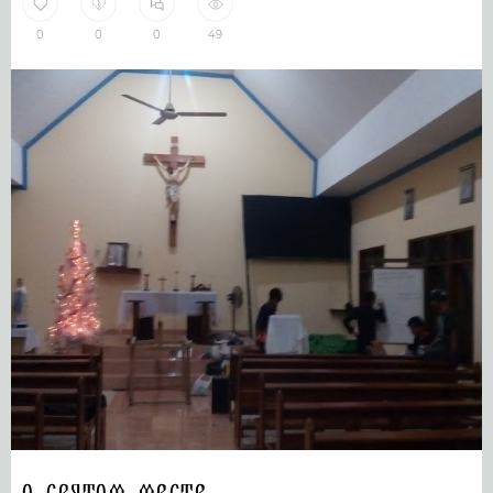
0
0
0
49