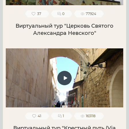
37
0
77924
Виртуальный тур "Церковь Святого
Александра Невского"
41
1
163118
Виртуальный тур "Крестный путь (Via