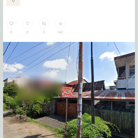
0
0
0
142