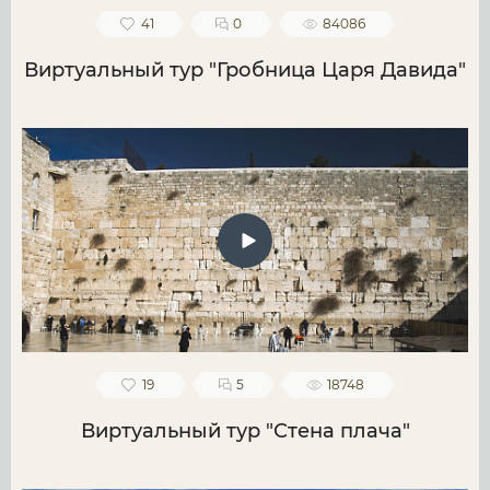
41
0
84086
Виртуальный тур "Гробница Царя Давида"
19
5
18748
Виртуальный тур "Стена плача"