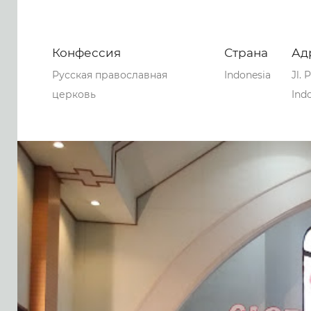
Конфессия
Страна
Ад
Русская православная
Indonesia
Jl.
церковь
Ind
0
0
0
67