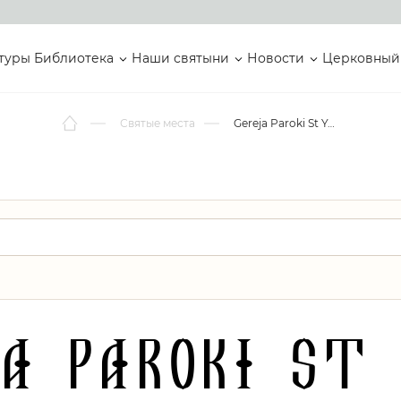
туры
Библиотека
Наши святыни
Новости
Церковный
Святые места
Gereja Paroki St Yosef
ja Paroki St 