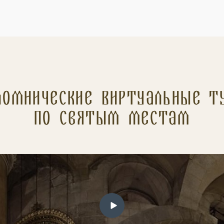
ломнические Виртуальные т
по святым местам