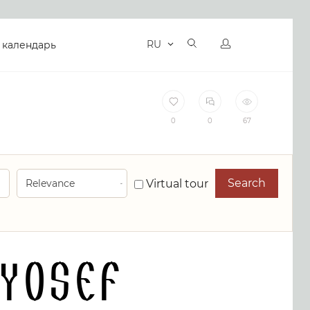
RU
 календарь
0
0
67
Search
Virtual tour
Yosef