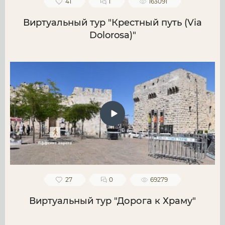
41
1
163091
Виртуальный тур "Крестный путь (Via
Dolorosa)"
27
0
69279
Виртуальный тур "Дорога к Храму"