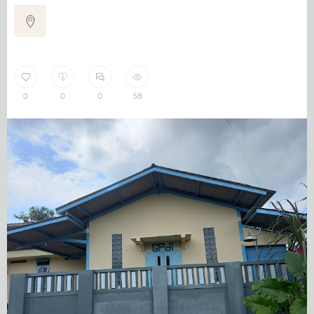
0
0
0
58