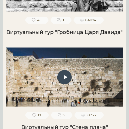
41
0
84074
Виртуальный тур "Гробница Царя Давида"
19
5
18733
Виртуальный тур "Стена плача"