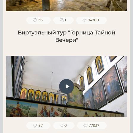
33
1
94780
Виртуальный тур "Горница Тайной
Вечери"
37
0
77937