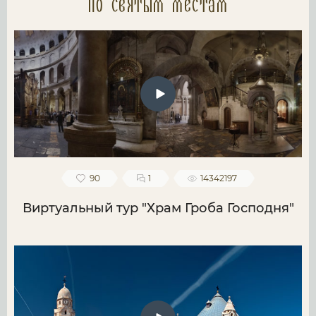
по святым местам
90
1
14342197
Виртуальный тур "Храм Гроба Господня"