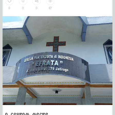
0
0
0
67