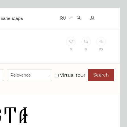
RU
 календарь
0
0
90
Search
Virtual tour
sta