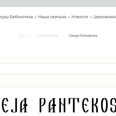
туры
Библиотека
Наши святыни
Новости
Церковный
Святые места
Gereja Pantekosta
reja Panteko