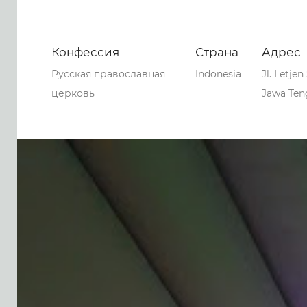
Конфессия
Страна
Адрес
Русская православная
Indonesia
Jl. Letje
церковь
Jawa Teng
0
0
0
90