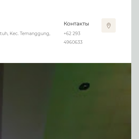
Контакты
Butuh, Kec. Temanggung,
+62 293
4960633