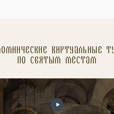
ломнические Виртуальные т
по святым местам