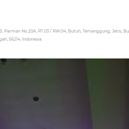
n S. Parman No.20A, RT.03 / RW.04, Butuh, Temanggung, Jetis, 
ah, 56214, Indonesia