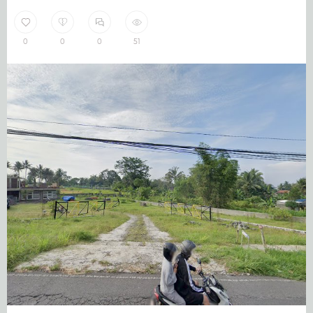
0
0
0
51