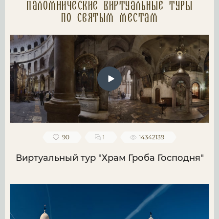
Паломнические Виртуальные туры
по святым местам
90
1
14342139
Виртуальный тур "Храм Гроба Господня"