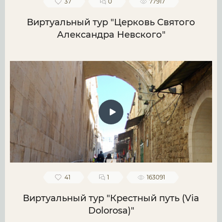
37
0
77917
Виртуальный тур "Церковь Святого
Александра Невского"
41
1
163091
Виртуальный тур "Крестный путь (Via
Dolorosa)"