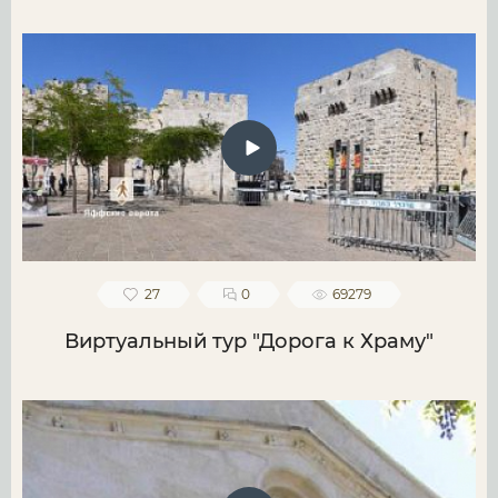
27
0
69279
Виртуальный тур "Дорога к Храму"