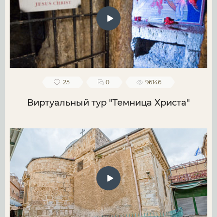
25
0
96146
Виртуальный тур "Темница Христа"