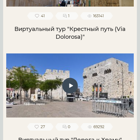
41
1
163141
Виртуальный тур "Крестный путь (Via
Dolorosa)"
27
0
69292