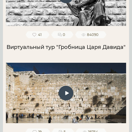
41
0
84090
Виртуальный тур "Гробница Царя Давида"
19
5
18754