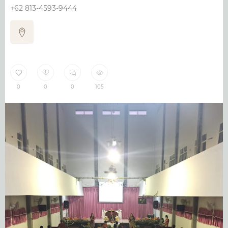
+62 813-4593-9444
0
0
0
105