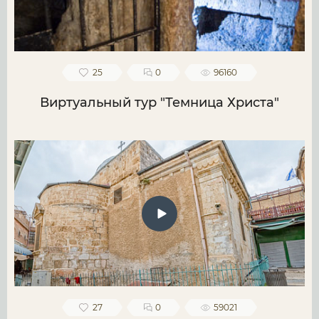
25
0
96160
Виртуальный тур "Темница Христа"
27
0
59021