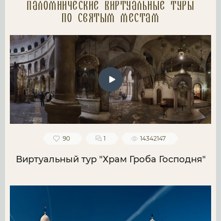
Паломнические Виртуальные туры
по святым местам
90
1
14342147
Виртуальный тур "Храм Гроба Господня"