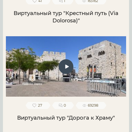
41
1
163162
Виртуальный тур "Крестный путь (Via
Dolorosa)"
27
0
69298
Виртуальный тур "Дорога к Храму"