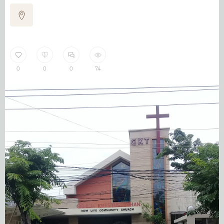
0
0
0
74