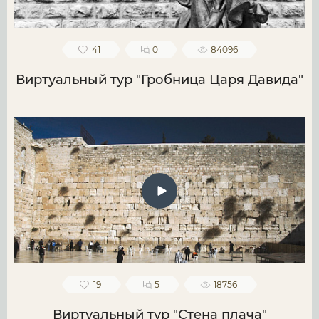
41
0
84096
Виртуальный тур "Гробница Царя Давида"
19
5
18756
Виртуальный тур "Стена плача"