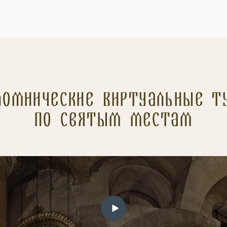
ломнические Виртуальные т
по святым местам