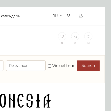
RU
 календарь
0
0
121
Search
Virtual tour
onesia