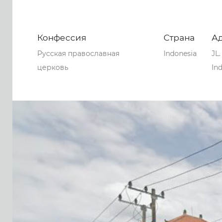
Конфессия
Страна
А
Русская православная
Indonesia
JL
церковь
In
0
0
0
121