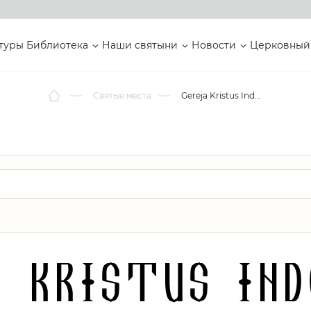
туры
Библиотека
Наши святыни
Новости
Церковный
Святые места
Gereja Kristus Indonesia
a Kristus Ind