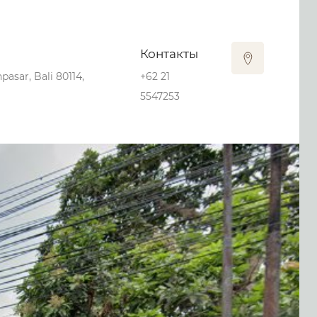
Контакты
pasar, Bali 80114,
+62 21
5547253