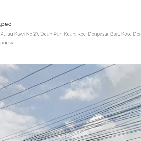
дрес
. Pulau Kawi No.27, Dauh Puri Kauh, Kec. Denpasar Bar., Kota Den
donesia