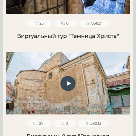
25
0
96169
Виртуальный тур "Темница Христа"
27
0
59033