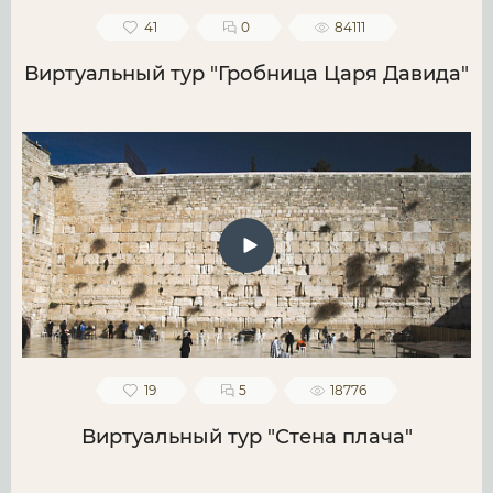
41
0
84111
Виртуальный тур "Гробница Царя Давида"
19
5
18776
Виртуальный тур "Стена плача"