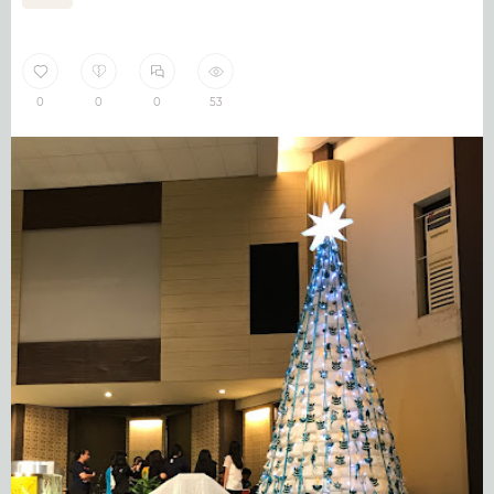
0
0
0
53