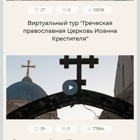
27
0
59018
Виртуальный тур "Греческая
православная Церковь Иоанна
Крестителя"
29
0
77864