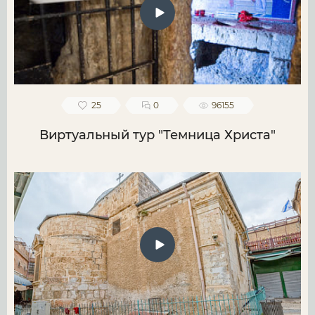
25
0
96155
Виртуальный тур "Темница Христа"