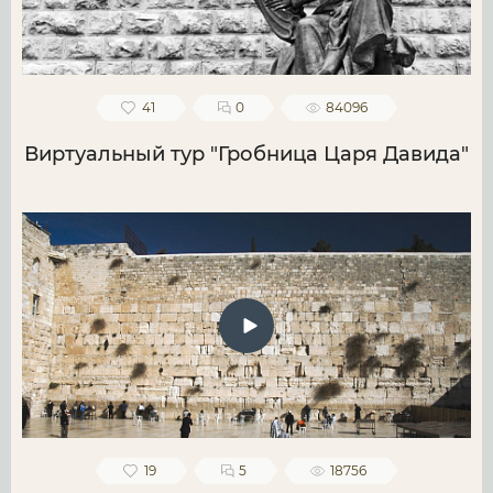
41
0
84096
Виртуальный тур "Гробница Царя Давида"
19
5
18756