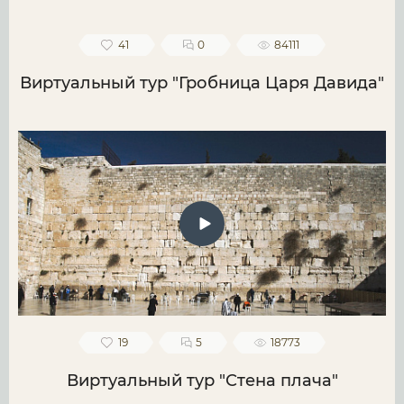
41
0
84111
Виртуальный тур "Гробница Царя Давида"
19
5
18773
Виртуальный тур "Стена плача"