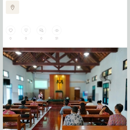
0
0
0
51