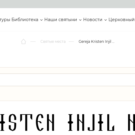
туры
Библиотека
Наши святыни
Новости
Церковный
Святые места
Gereja Kristen Injil Nusantara Nafirizion
risten Injil 