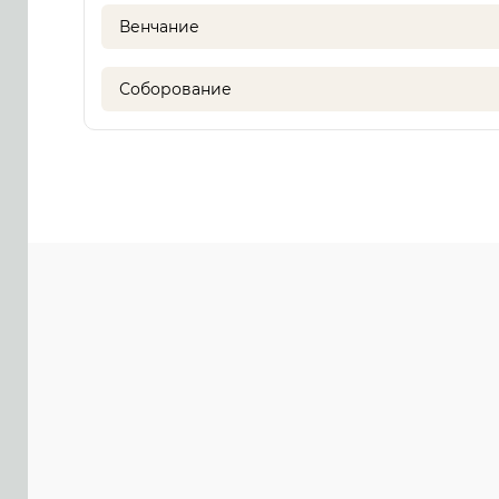
Венчание
Соборование