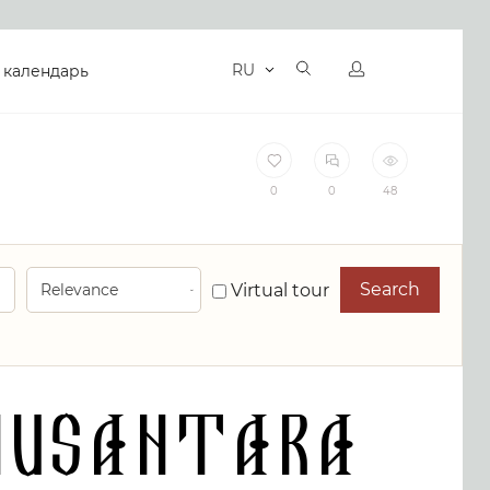
RU
 календарь
0
0
48
Search
Virtual tour
Nusantara