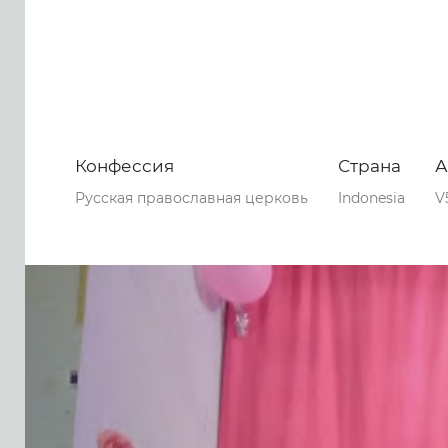
Конфессия
Страна
А
Русская православная церковь
Indonesia
V
0
0
0
48