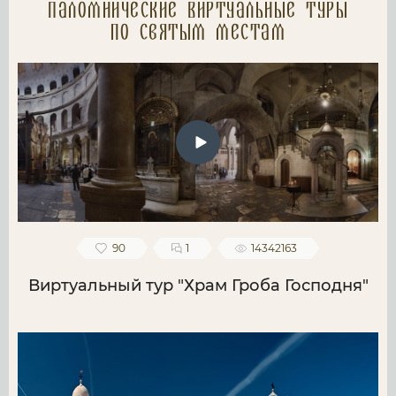
Паломнические Виртуальные туры
по святым местам
90
1
14342163
Виртуальный тур "Храм Гроба Господня"