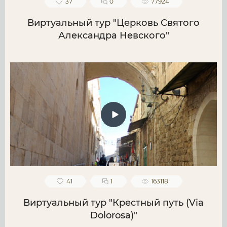
37
0
77924
Виртуальный тур "Церковь Святого
Александра Невского"
41
1
163118
Виртуальный тур "Крестный путь (Via
Dolorosa)"