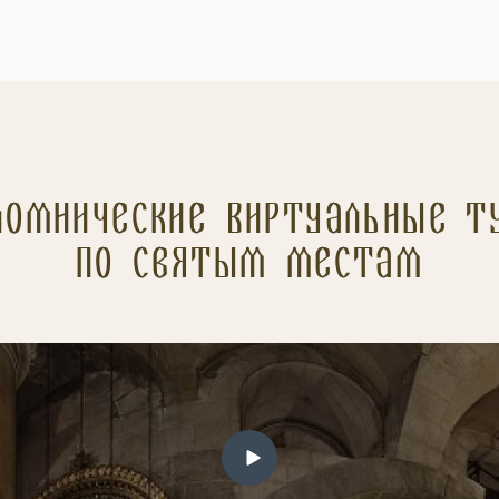
ломнические Виртуальные т
по святым местам