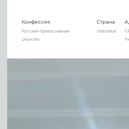
Конфессия
Страна
А
Русская православная
Indonesia
CP
церковь
In
0
0
0
70