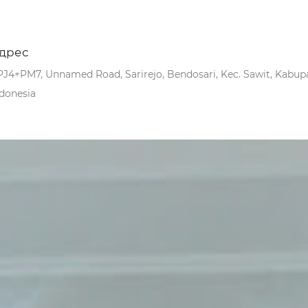
дрес
J4+PM7, Unnamed Road, Sarirejo, Bendosari, Kec. Sawit, Kabupa
donesia