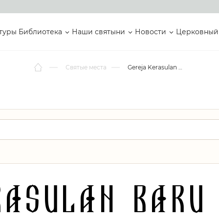
туры
Библиотека
Наши святыни
Новости
Церковный
Святые места
Gereja Kerasulan Baru Guwokajen
rasulan Baru