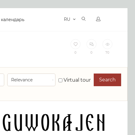
RU
 календарь
0
0
70
Search
Virtual tour
 Guwokajen