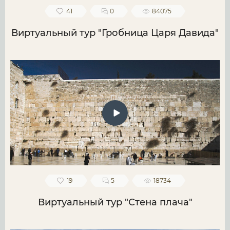
41
0
84075
Виртуальный тур "Гробница Царя Давида"
19
5
18734
Виртуальный тур "Стена плача"