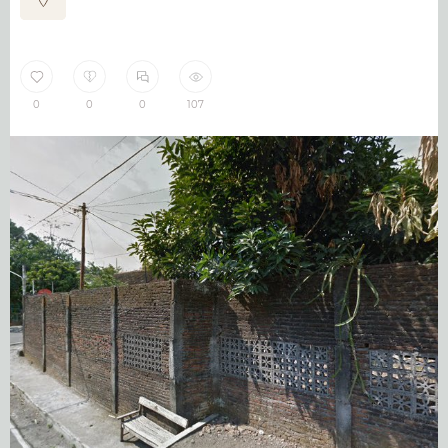
0
0
0
107