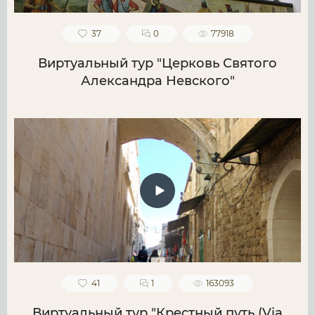
37
0
77918
Виртуальный тур "Церковь Святого
Александра Невского"
41
1
163093
Виртуальный тур "Крестный путь (Via