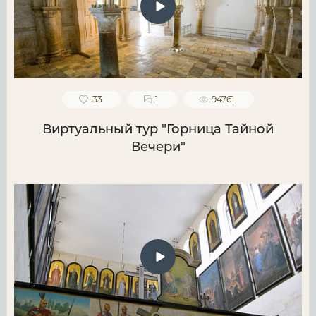
33
1
94761
Виртуальный тур "Горница Тайной
Вечери"