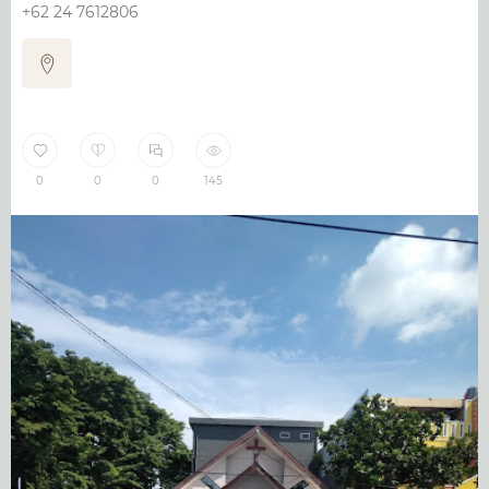
+62 24 7612806
0
0
0
145