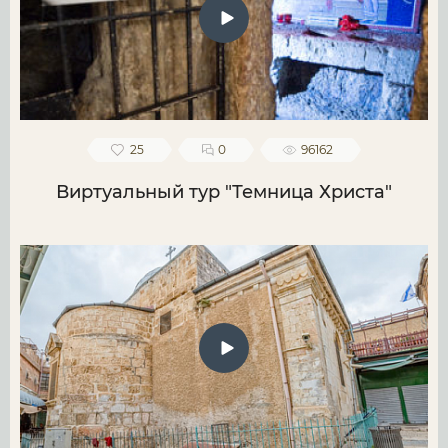
25
0
96162
Виртуальный тур "Темница Христа"