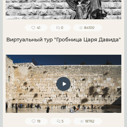
41
0
84100
Виртуальный тур "Гробница Царя Давида"
19
5
18762