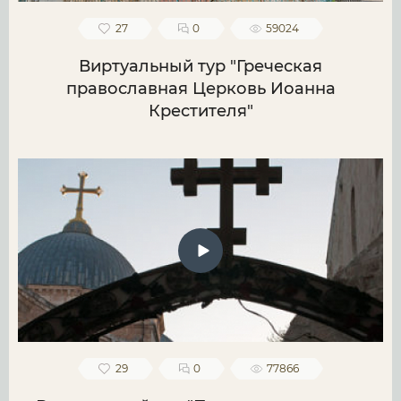
27
0
59024
Виртуальный тур "Греческая
православная Церковь Иоанна
Крестителя"
29
0
77866