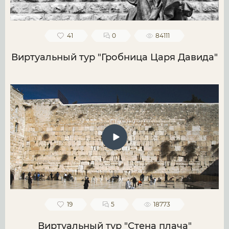
41
0
84111
Виртуальный тур "Гробница Царя Давида"
19
5
18773
Виртуальный тур "Стена плача"