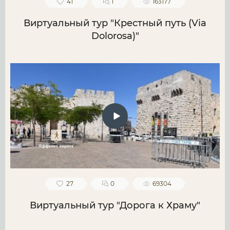
41
1
163177
Виртуальный тур "Крестный путь (Via
Dolorosa)"
27
0
69304
Виртуальный тур "Дорога к Храму"