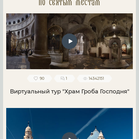
по святым местам
90
1
14342151
Виртуальный тур "Храм Гроба Господня"