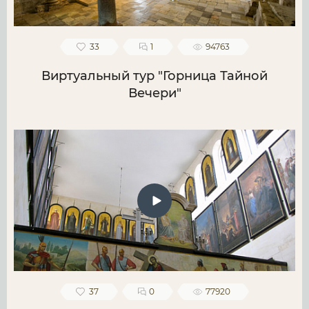
33
1
94763
Виртуальный тур "Горница Тайной
Вечери"
37
0
77920