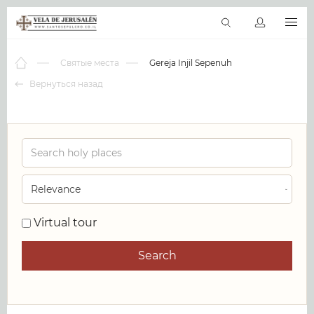
RU
Виртуальные туры
Библиотека
Наши святыни
Новос
Святые места
Gereja Injil Sepenuh
Вернуться назад
0
Virtual tour
Search