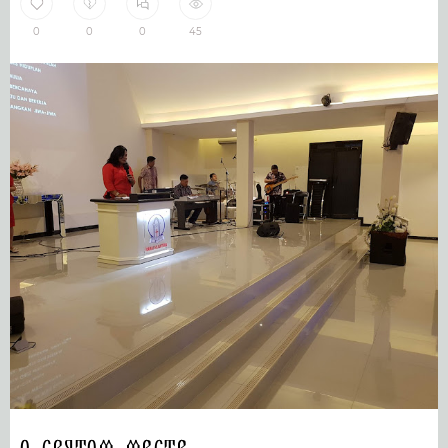
0
0
0
45