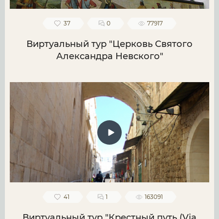
37
0
77917
Виртуальный тур "Церковь Святого
Александра Невского"
41
1
163091
Виртуальный тур "Крестный путь (Via