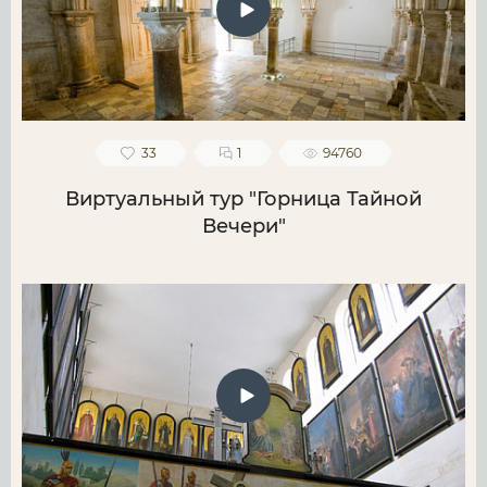
33
1
94760
Виртуальный тур "Горница Тайной
Вечери"