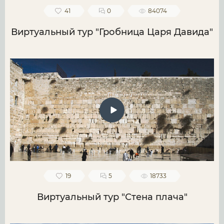
41
0
84074
Виртуальный тур "Гробница Царя Давида"
19
5
18733
Виртуальный тур "Стена плача"