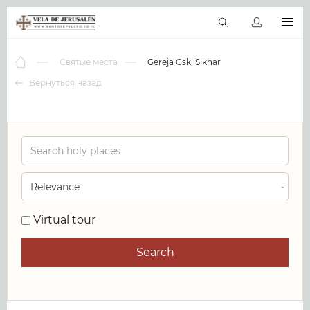
RU
Виртуальные туры
Библиотека
Наши святыни
Новос
Святые места
Gereja Gski Sikhar
Вернуться назад
0
Virtual tour
Search