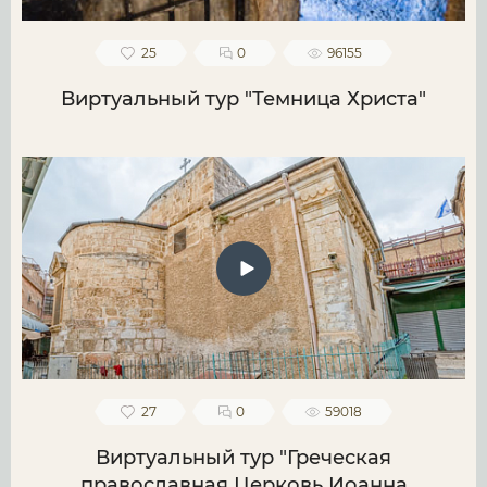
25
0
96155
Виртуальный тур "Темница Христа"
27
0
59018
Виртуальный тур "Греческая
православная Церковь Иоанна