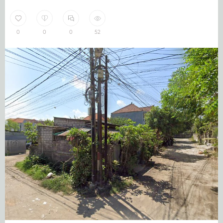
0
0
0
52