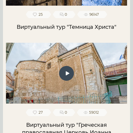
25
0
96147
Виртуальный тур "Темница Христа"
27
0
59012
Виртуальный тур "Греческая
православная Церковь Иоанна