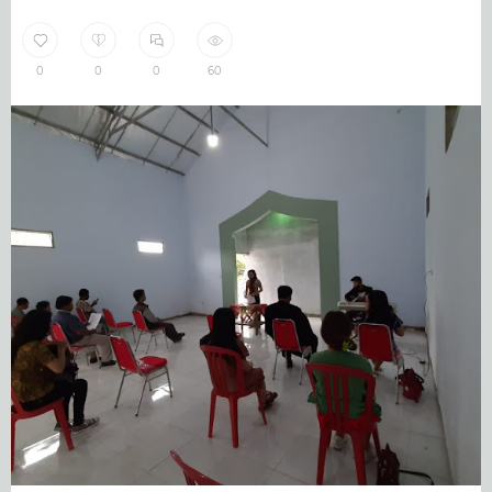
0
0
0
60