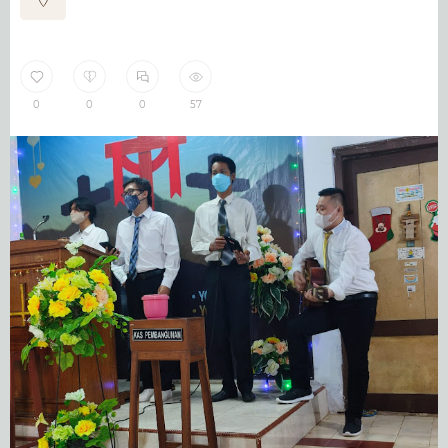
0
0
0
57