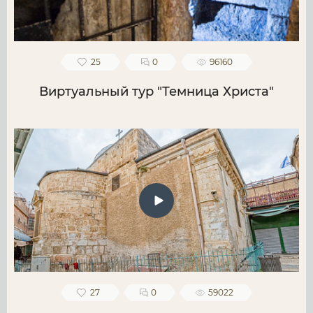
25
0
96160
Виртуальный тур "Темница Христа"
27
0
59022