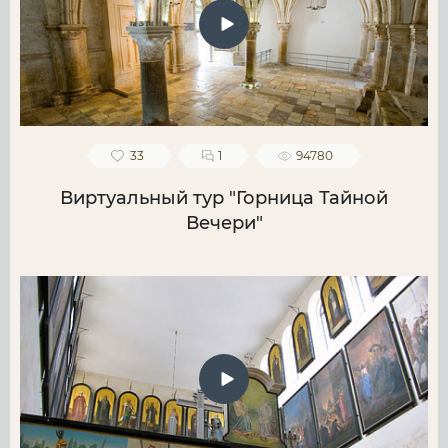
33
1
94780
Виртуальный тур "Горница Тайной
Вечери"