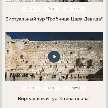
41
0
84100
Виртуальный тур "Гробница Царя Давида"
19
5
18759
Виртуальный тур "Стена плача"