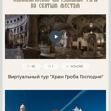
Паломнические Виртуальные туры
по святым местам
90
1
14342165
Виртуальный тур "Храм Гроба Господня"