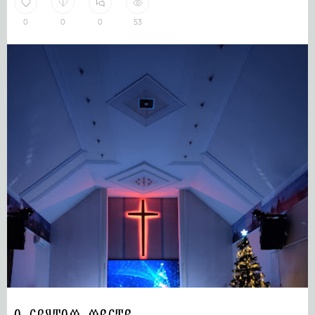
0
0
0
53