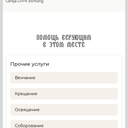
Gereja GPPK bontang
Помощь верующим
в этом месте
Прочие услуги
Венчание
Крещение
Освящение
Соборование