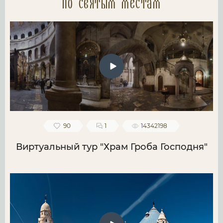
по святым местам
90
1
14342198
Виртуальный тур "Храм Гроба Господня"