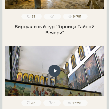
33
1
94781
Виртуальный тур "Горница Тайной
Вечери"
37
0
77938