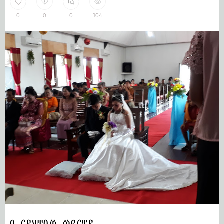
0
0
0
104