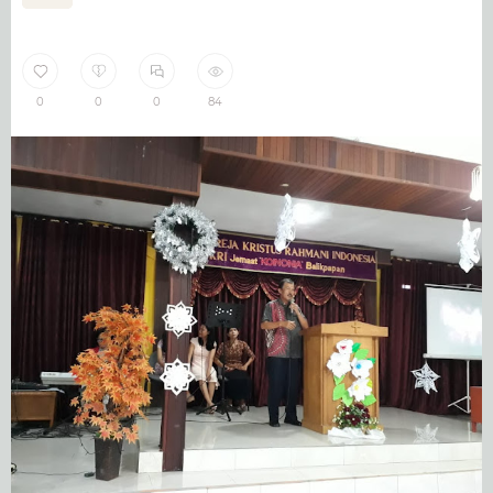
0
0
0
84