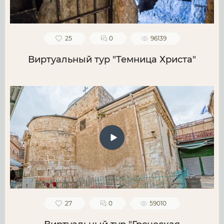
25
0
96139
Виртуальный тур "Темница Христа"
27
0
59010