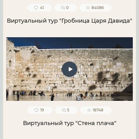
41
0
84086
Виртуальный тур "Гробница Царя Давида"
19
5
18748
Виртуальный тур "Стена плача"