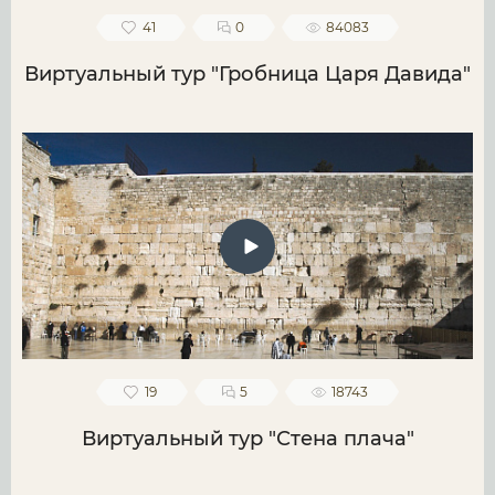
41
0
84083
Виртуальный тур "Гробница Царя Давида"
19
5
18743
Виртуальный тур "Стена плача"