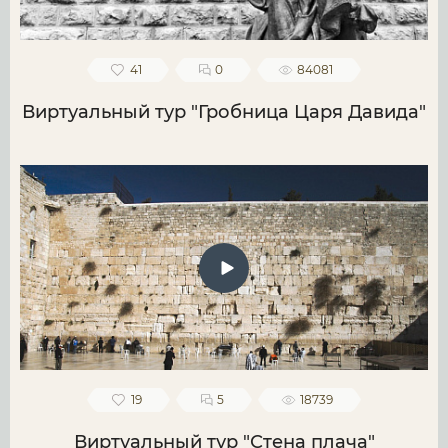
41
0
84081
Виртуальный тур "Гробница Царя Давида"
19
5
18739
Виртуальный тур "Стена плача"