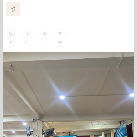
0
0
0
56