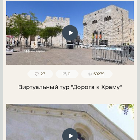
27
0
69279
Виртуальный тур "Дорога к Храму"