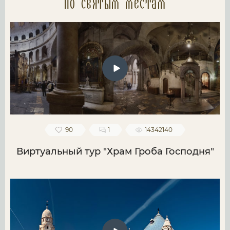
по святым местам
90
1
14342140
Виртуальный тур "Храм Гроба Господня"