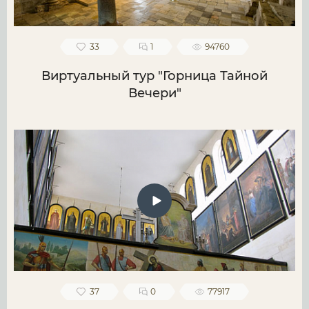
33
1
94760
Виртуальный тур "Горница Тайной
Вечери"
37
0
77917