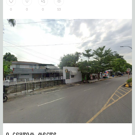
0
0
0
53