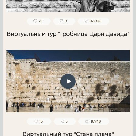
41
0
84086
Виртуальный тур "Гробница Царя Давида"
19
5
18748
Виртуальный тур "Стена плача"