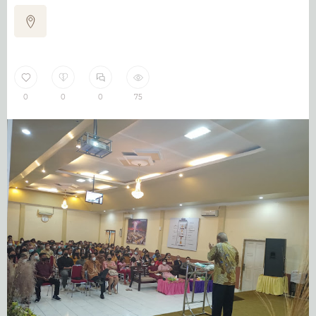
0
0
0
75