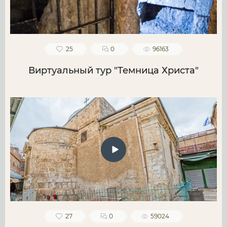
25
0
96163
Виртуальный тур "Темница Христа"
27
0
59024