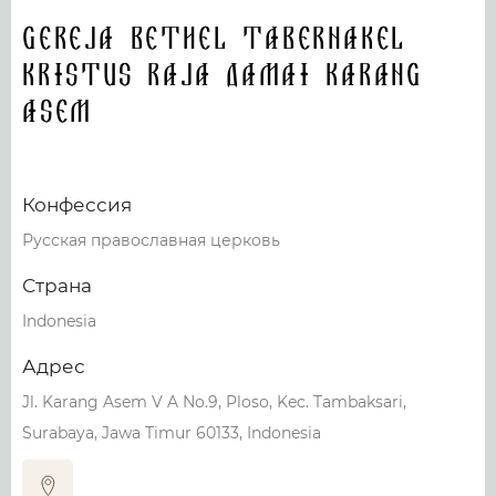
Gereja Bethel Tabernakel
Kristus Raja Damai Karang
Asem
Конфессия
Русская православная церковь
Страна
Indonesia
Адрес
Jl. Karang Asem V A No.9, Ploso, Kec. Tambaksari,
Surabaya, Jawa Timur 60133, Indonesia