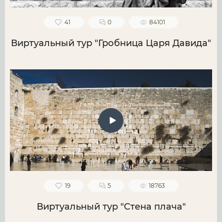
41
0
84101
Виртуальный тур "Гробница Царя Давида"
19
5
18763
Виртуальный тур "Стена плача"