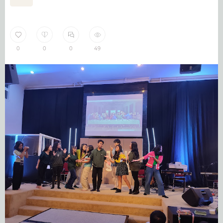
0
0
0
49