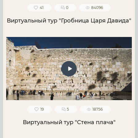
41
0
84096
Виртуальный тур "Гробница Царя Давида"
19
5
18756
Виртуальный тур "Стена плача"