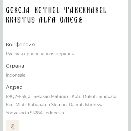
Gereja Bethel Tabernakel
Kristus Alfa Omega
Конфессия
Русская православная церковь
Страна
Indonesia
Адрес
69Q7+F35, Jl. Selokan Mataram, Kutu Dukuh, Sinduadi,
Kec. Mlati, Kabupaten Sleman, Daerah Istimewa
Yogyakarta 55284, Indonesia