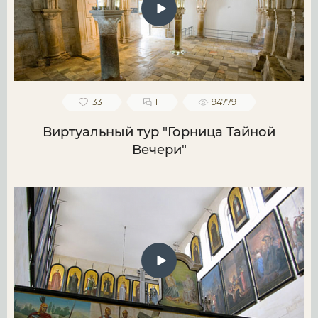
33
1
94779
Виртуальный тур "Горница Тайной
Вечери"