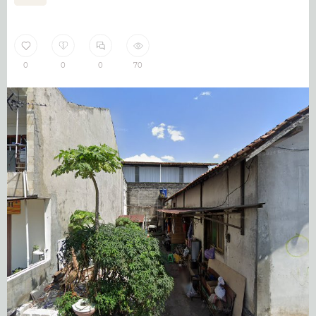
0
0
0
70