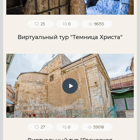
25
0
96155
Виртуальный тур "Темница Христа"
27
0
59018