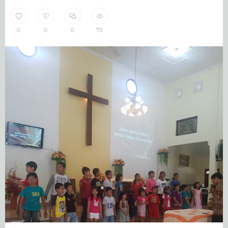
0
0
0
70