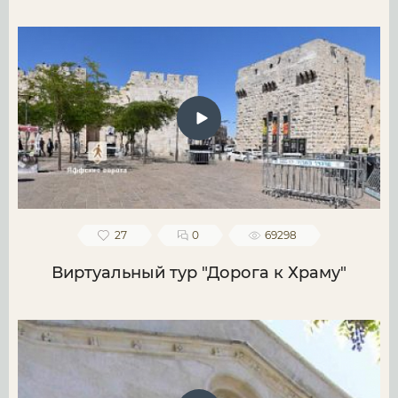
27
0
69298
Виртуальный тур "Дорога к Храму"