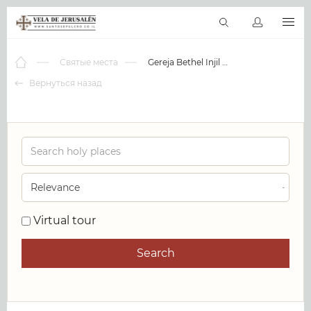
RU
Виртуальные туры
Библиотека
Наши святыни
Новос
Святые места
Gereja Bethel Injil Sepenuh
Вернуться назад
0
Virtual tour
Search