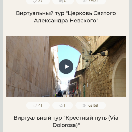
37
0
77932
Виртуальный тур "Церковь Святого
Александра Невского"
41
1
163168
Виртуальный тур "Крестный путь (Via
Dolorosa)"