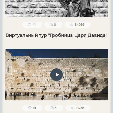
41
0
84095
Виртуальный тур "Гробница Царя Давида"
19
5
18756