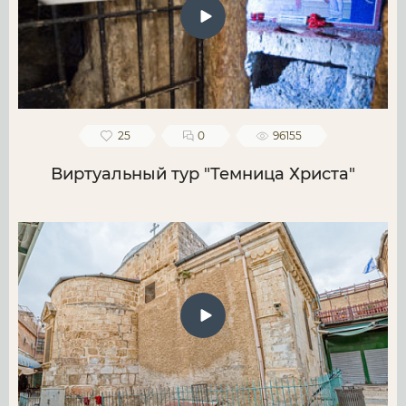
25
0
96155
Виртуальный тур "Темница Христа"