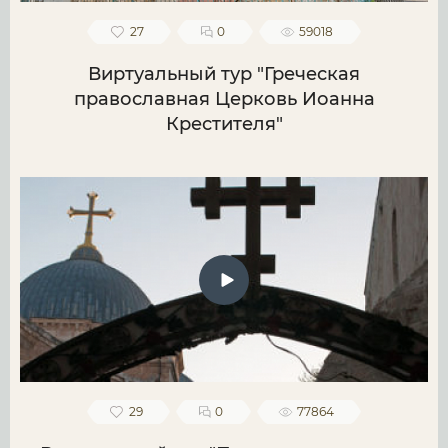
27
0
59018
Виртуальный тур "Греческая
православная Церковь Иоанна
Крестителя"
29
0
77864