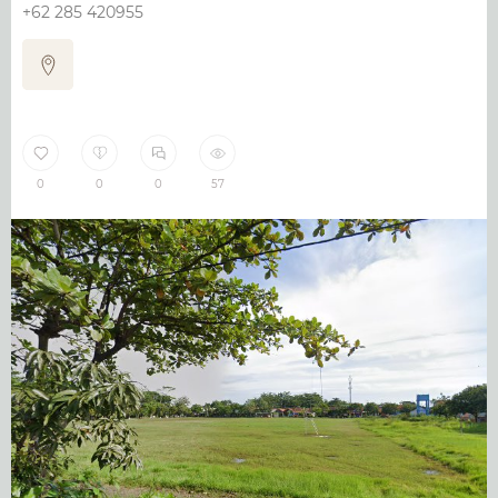
+62 285 420955
0
0
0
57