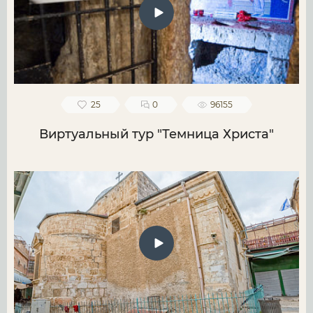
25
0
96155
Виртуальный тур "Темница Христа"