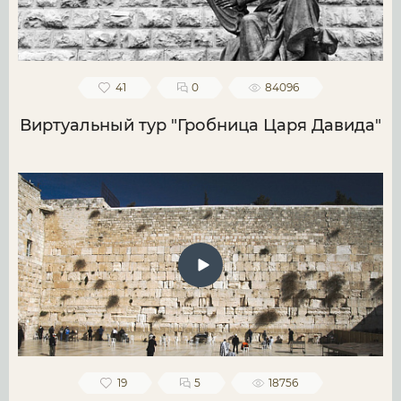
41
0
84096
Виртуальный тур "Гробница Царя Давида"
19
5
18756