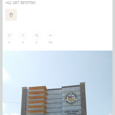
+62 287 3870790
0
0
0
136