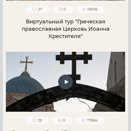
27
0
59018
Виртуальный тур "Греческая
православная Церковь Иоанна
Крестителя"
29
0
77864