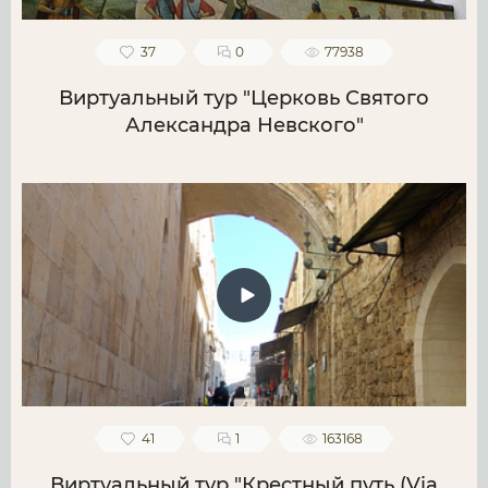
37
0
77938
Виртуальный тур "Церковь Святого
Александра Невского"
41
1
163168
Виртуальный тур "Крестный путь (Via