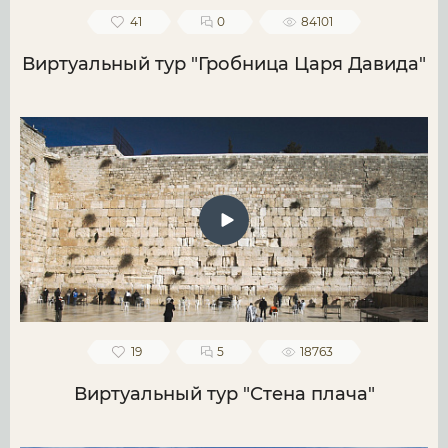
41
0
84101
Виртуальный тур "Гробница Царя Давида"
19
5
18763
Виртуальный тур "Стена плача"