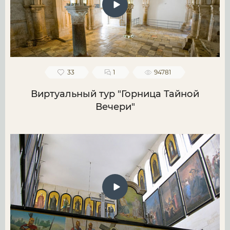
33
1
94781
Виртуальный тур "Горница Тайной
Вечери"